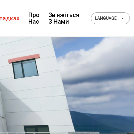
Про
Зв'яжіться
падках
LANGUAGE
Нас
З Нами