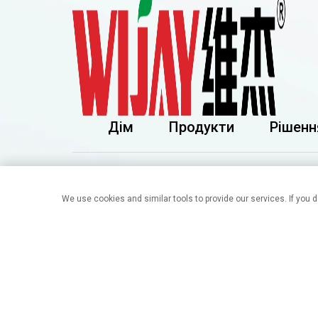
Дім
Продукти
Рішенн
We use cookies and similar tools to provide our services. If you d
Будівля 41A, сад Сунак, озеро Суншань
Міжнародні фінанси, місто Дунгуань,
провінція Гуандун
WIJAY@ 2024 року. Всі права захищені.
Політика Кон