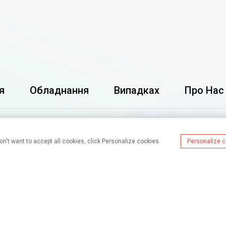
я
Обладнання
Випадках
Про Нас
on't want to accept all cookies, click Personalize cookies.
Personalize 
+86 13631706915
alisa@wijaygroup.com
фіденційності