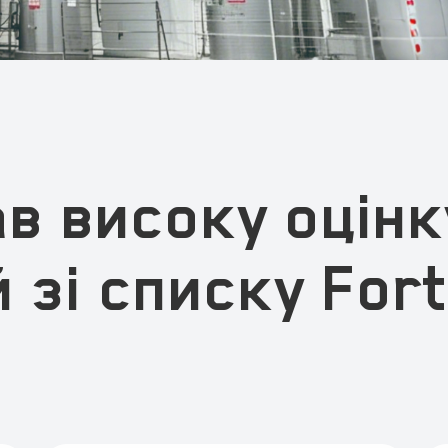
ав високу оцінк
 зі списку For