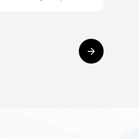
Кабелів Певної Групи Компаній