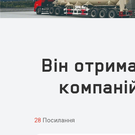
Він отрим
компаній
28
Посилання