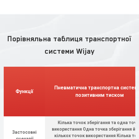
Порівняльна таблиця транспортної
системи Wijay
Пневматична транспортна систем
Функції
позитивним тиском
Кілька точок зберігання та одна точ
використання Одна точка зберігання йд
Застосовні
кількох точок використання Кілька то
сценарії