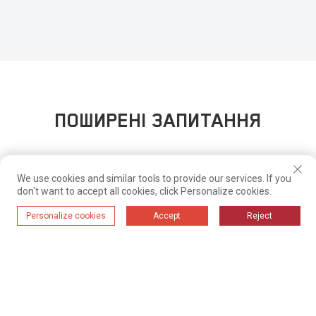
ПОШИРЕНІ ЗАПИТАННЯ
We use cookies and similar tools to provide our services. If you
Чи проводите ви навчання та післяпродажне
don't want to accept all cookies, click Personalize cookies.
обслуговування?
Personalize cookies
Accept
Reject
Так, ми забезпечимо встановлення та навчання на місці, і у нас є
професійна сервісна команда, яка може вирішити всі проблеми в
Під час процесу всмоктування швидкість
найкоротші терміни.
всмоктування постійна чи регульована?