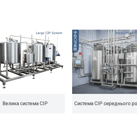
Велика система CIP
Система CIP середнього р