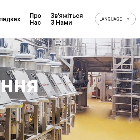
Про
Зв'яжіться
падках
LANGUAGE
Нас
З Нами
ання