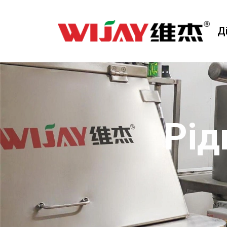
Д
Рід