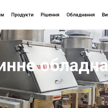
ім
Продукти
Рішення
Обладнання
Ви
инне обладн