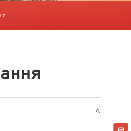
ня
нання