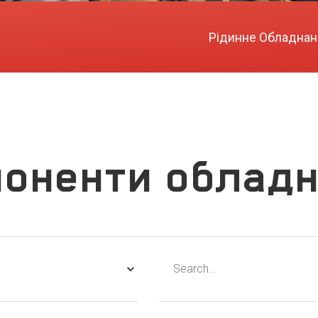
Рідинне Обладнан
оненти облад